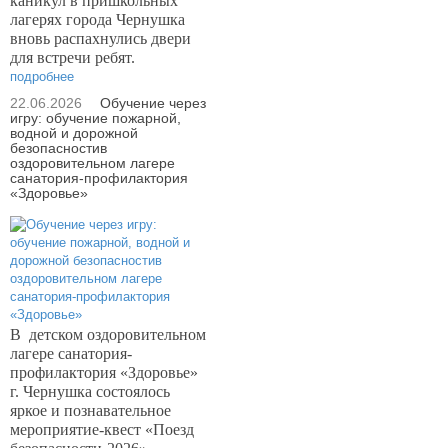
каникул в пришкольных
лагерях города Чернушка
вновь распахнулись двери
для встречи ребят.
подробнее
22.06.2026
Обучение через
игру: обучение пожарной,
водной и дорожной
безопасностив
оздоровительном лагере
санатория-профилактория
«Здоровье»
В
детском оздоровительном
лагере санатория-
профилактория «Здоровье»
г. Чернушка состоялось
яркое и познавательное
мероприятие-квест «Поезд