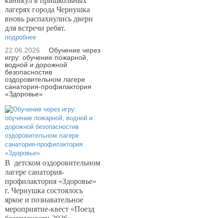
каникул в пришкольных
лагерях города Чернушка
вновь распахнулись двери
для встречи ребят.
подробнее
22.06.2026
Обучение через
игру: обучение пожарной,
водной и дорожной
безопасностив
оздоровительном лагере
санатория-профилактория
«Здоровье»
В
детском оздоровительном
лагере санатория-
профилактория «Здоровье»
г. Чернушка состоялось
яркое и познавательное
мероприятие-квест «Поезд