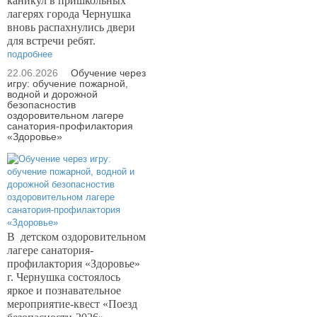
каникул в пришкольных
лагерях города Чернушка
вновь распахнулись двери
для встречи ребят.
подробнее
22.06.2026
Обучение через
игру: обучение пожарной,
водной и дорожной
безопасностив
оздоровительном лагере
санатория-профилактория
«Здоровье»
В
детском оздоровительном
лагере санатория-
профилактория «Здоровье»
г. Чернушка состоялось
яркое и познавательное
мероприятие-квест «Поезд