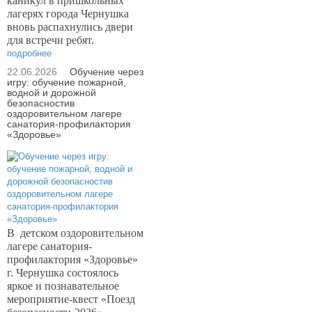
каникул в пришкольных
лагерях города Чернушка
вновь распахнулись двери
для встречи ребят.
подробнее
22.06.2026
Обучение через
игру: обучение пожарной,
водной и дорожной
безопасностив
оздоровительном лагере
санатория-профилактория
«Здоровье»
В
детском оздоровительном
лагере санатория-
профилактория «Здоровье»
г. Чернушка состоялось
яркое и познавательное
мероприятие-квест «Поезд