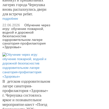
каникул в пришкольных
лагерях города Чернушка
вновь распахнулись двери
для встречи ребят.
подробнее
22.06.2026
Обучение через
игру: обучение пожарной,
водной и дорожной
безопасностив
оздоровительном лагере
санатория-профилактория
«Здоровье»
В
детском оздоровительном
лагере санатория-
профилактория «Здоровье»
г. Чернушка состоялось
яркое и познавательное
мероприятие-квест «Поезд