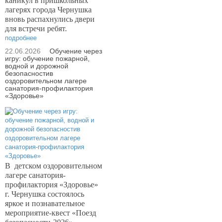
каникул в пришкольных
лагерях города Чернушка
вновь распахнулись двери
для встречи ребят.
подробнее
22.06.2026
Обучение через
игру: обучение пожарной,
водной и дорожной
безопасностив
оздоровительном лагере
санатория-профилактория
«Здоровье»
В
детском оздоровительном
лагере санатория-
профилактория «Здоровье»
г. Чернушка состоялось
яркое и познавательное
мероприятие-квест «Поезд