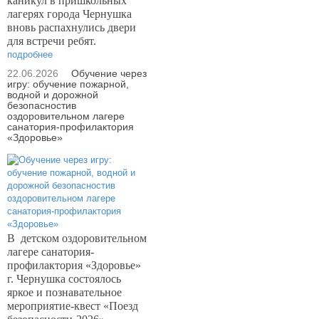
каникул в пришкольных
лагерях города Чернушка
вновь распахнулись двери
для встречи ребят.
подробнее
22.06.2026
Обучение через
игру: обучение пожарной,
водной и дорожной
безопасностив
оздоровительном лагере
санатория-профилактория
«Здоровье»
В
детском оздоровительном
лагере санатория-
профилактория «Здоровье»
г. Чернушка состоялось
яркое и познавательное
мероприятие-квест «Поезд