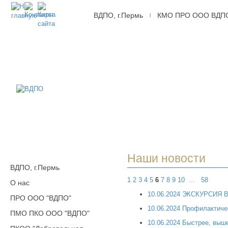
ВДПО, г.Пермь
КМО ПРО ООО ВДП
|
ВДПО
Всероссийское
Добровольное
Пожарное
Общество,
г.Пермь
Наши новости
ВДПО, г.Пермь
1
2
3
4
5
6
7
8
9
10
...
58
О нас
10.06.2024 ЭКСКУРСИЯ
ПРО ООО "ВДПО"
10.06.2024 Профилактич
ПМО ПКО ООО "ВДПО"
10.06.2024 Быстрее, выше