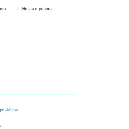
иск
Новая страница
|
|
614105, г.Пермь, мкр.
Новые Ляды
ул. Транспортная, 6
(342) 20-77-159
ере «Маяк»
х