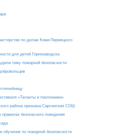
ара
нистерстве по делам Коми-Пермяцкого
сности для детей Горнозаводска
судили тему пожарной безопасности
 добровольцев
етлечебницу
естиваля «Таланты и поклонники»
ского района признана Сарсинская СОШ
о правилах безопасного поведения
сада
и обучение по пожарной безопасности