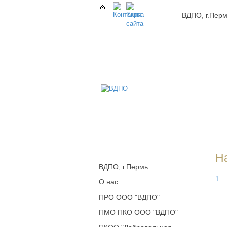
ВДПО, г.Пер
В
Всер
Доб
Пож
Обще
г.Пе
Н
ВДПО, г.Пермь
1
.
О нас
ПРО ООО "ВДПО"
ПМО ПКО ООО "ВДПО"