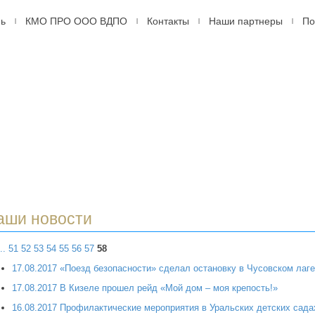
мь
КМО ПРО ООО ВДПО
Контакты
Наши партнеры
По
|
|
|
|
ДПО
оссийское
ровольное
арное
ство,
рмь
аши новости
..
51
52
53
54
55
56
57
58
17.08.2017 «Поезд безопасности» сделал остановку в Чусовском лаг
17.08.2017 В Кизеле прошел рейд «Мой дом – моя крепость!»
16.08.2017 Профилактические мероприятия в Уральских детских сада