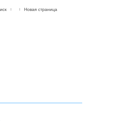
иск
Новая страница
|
|
614105, г.Пермь, мкр.
Новые Ляды
ул. Транспортная, 6
(342) 20-77-159