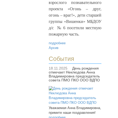
взрослого познавательного
проекта «Огонь – друг,
огонь – враг!», дети старшей
группы «Вишенки» МБДОУ
д/с
№ 6 посетили местную
пожарную часть.
подробнее
Архив
События
18.11.2025
День рождения
отмечает Неклюдова Анна
Владимировна председатель
совета ПМО ПКО ООО ВДПО
Уважаемая Анна Владимировна,
примите наши поздравления!
подробнее