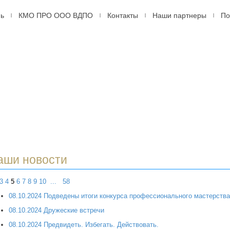
мь
КМО ПРО ООО ВДПО
Контакты
Наши партнеры
По
|
|
|
|
ДПО
оссийское
ровольное
арное
ство,
рмь
аши новости
3
4
5
6
7
8
9
10
...
58
08.10.2024 Подведены итоги конкурса профессионального мастерства
08.10.2024 Дружеские встречи
08.10.2024 Предвидеть. Избегать. Действовать.