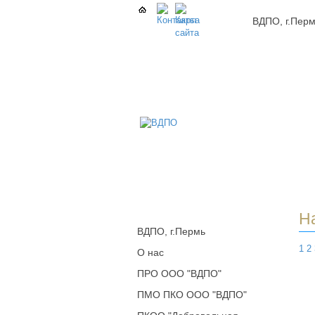
ВДПО, г.Пер
В
Всер
Доб
Пож
Обще
г.Пе
Н
ВДПО, г.Пермь
1
2
О нас
ПРО ООО "ВДПО"
ПМО ПКО ООО "ВДПО"