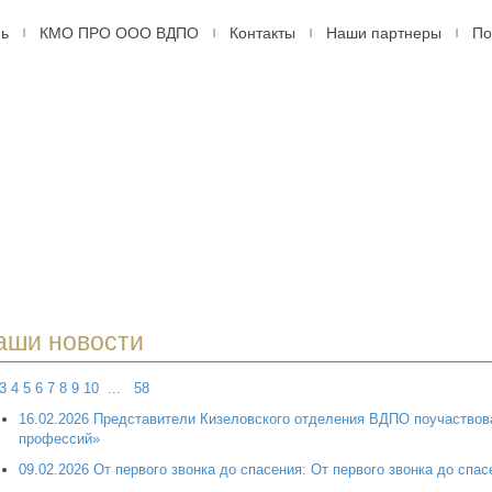
мь
КМО ПРО ООО ВДПО
Контакты
Наши партнеры
По
|
|
|
|
ДПО
оссийское
ровольное
арное
ство,
рмь
аши новости
3
4
5
6
7
8
9
10
...
58
16.02.2026 Представители Кизеловского отделения ВДПО поучаствов
профессий»
09.02.2026 От первого звонка до спасения: От первого звонка до спас