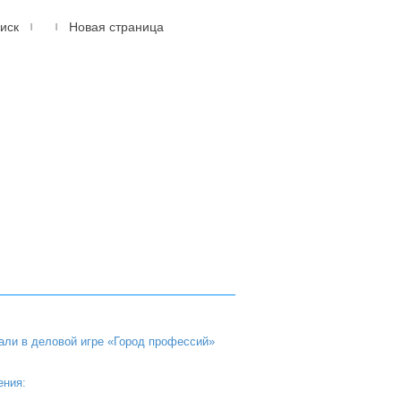
иск
Новая страница
|
|
614105, г.Пермь, мкр.
Новые Ляды
ул. Транспортная, 6
(342) 20-77-159
али в деловой игре «Город профессий»
ения: