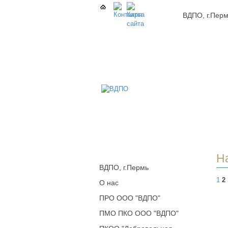
ВДПО, г.Пер
В
Всер
Доб
Пож
Обще
г.Пе
Н
ВДПО, г.Пермь
1
2
О нас
ПРО ООО "ВДПО"
ПМО ПКО ООО "ВДПО"