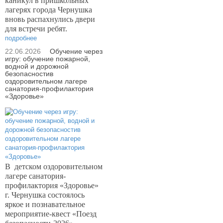
каникул в пришкольных
лагерях города Чернушка
вновь распахнулись двери
для встречи ребят.
подробнее
22.06.2026
Обучение через
игру: обучение пожарной,
водной и дорожной
безопасностив
оздоровительном лагере
санатория-профилактория
«Здоровье»
В
детском оздоровительном
лагере санатория-
профилактория «Здоровье»
г. Чернушка состоялось
яркое и познавательное
мероприятие-квест «Поезд