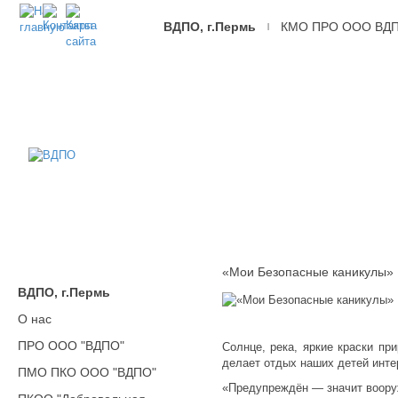
ВДПО, г.Пермь
КМО ПРО ООО ВД
|
ВДПО
Всероссийское
Добровольное
Пожарное
Общество,
г.Пермь
«Мои Безопасные каникулы»
ВДПО, г.Пермь
О нас
ПРО ООО "ВДПО"
Солнце, река, яркие краски пр
делает отдых наших детей инт
ПМО ПКО ООО "ВДПО"
«Предупреждён — значит воору