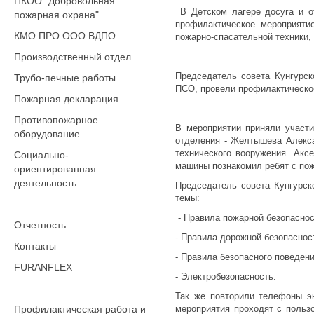
ПКОО "Добровольная
В Детском лагере досуга и о
пожарная охрана"
профилактическое мероприяти
КМО ПРО ООО ВДПО
пожарно-спасательной техники,
Производственный отдел
Председатель совета Кунгурс
Трубо-печные работы
ПСО, провели профилактическое
Пожарная декларация
Противопожарное
В мероприятии приняли участи
оборудование
отделения - Желтышева Алекса
технического вооружения. Акс
Социально-
машины познакомил ребят с по
ориентированная
деятельность
Председатель совета Кунгурск
темы:
- Правила пожарной безопаснос
Отчетность
- Правила дорожной безопаснос
Контакты
- Правила безопасного поведени
FURANFLEX
- Электробезопасность.
Так же повторили телефоны э
Профилактическая работа и
мероприятия проходят с польз