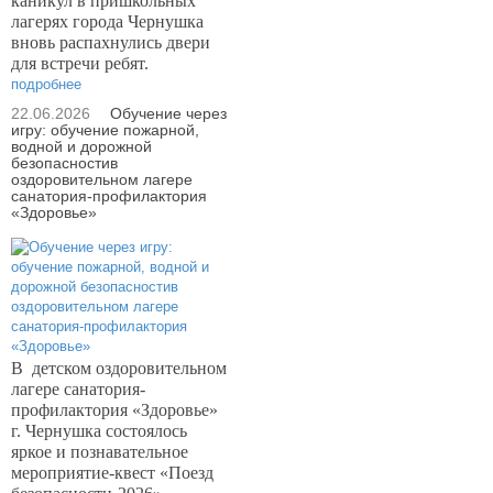
каникул в пришкольных
лагерях города Чернушка
вновь распахнулись двери
для встречи ребят.
подробнее
22.06.2026
Обучение через
игру: обучение пожарной,
водной и дорожной
безопасностив
оздоровительном лагере
санатория-профилактория
«Здоровье»
В
детском оздоровительном
лагере санатория-
профилактория «Здоровье»
г. Чернушка состоялось
яркое и познавательное
мероприятие-квест «Поезд