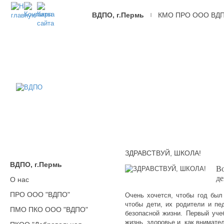
ВДПО, г.Пермь
КМО ПРО ООО ВД
|
ВДПО
Всероссийское
Добровольное
Пожарное
Общество,
г.Пермь
ЗДРАВСТВУЙ, ШКОЛА!
ВДПО, г.Пермь
Во
де
О нас
ПРО ООО "ВДПО"
Очень хочется, чтобы год был
чтобы дети, их родители и пе
ПМО ПКО ООО "ВДПО"
безопасной жизни. Первый уче
жизнь, здоровье и, как внимате