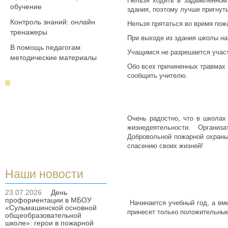
Нельзя ходить в задымленном 
обучение
здания, поэтому лучше пригнуть
Контроль знаний: онлайн
Нельзя прятаться во время пожа
тренажеры
При выходе из здания школы на
В помощь педагогам:
Учащимся не разрешается участ
методические материалы
Обо всех причиненных травмах 
сообщить учителю.
Очень радостно, что в школах
жизнедеятельности. Органи
Добровольной пожарной охраны,
спасению своих жизней!
Наши новости
23.07.2026
День
профориентации в МБОУ
Начинается учебный год, а вме
«Сульмашинской основной
принесет только положительные
общеобразовательной
школе»: герои в пожарной