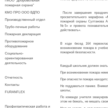
ПКОО "Добровольная
пожарная охрана"
КМО ПРО ООО ВДПО
После завершения праздничн
просветительного марафона «
Производственный отдел
пожарной охраны Султанова 
№5» и провела познавательн
Трубо-печные работы
действовать».
Пожарная декларация
Противопожарное
В ходе бесед 164 первоклас
оборудование
возникновении пожара в учебн
пожарной безопасности.
Социально-
ориентированная
деятельность
Каждый школьник должен знать 
При возникновении пожара нем
Отчетность
При опасности пожара находитс
Контакты
Не поддаваться панике. Внима
школы;
FURANFLEX
По команде учителя эвакуиров
этом не бежать, не мешать сво
Профилактическая работа и