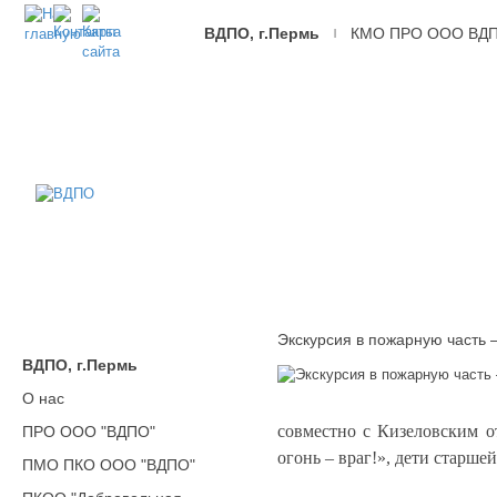
ВДПО, г.Пермь
КМО ПРО ООО ВД
|
ВДПО
Всероссийское
Добровольное
Пожарное
Общество,
г.Пермь
Экскурсия в пожарную часть 
ВДПО, г.Пермь
О нас
совместно с Кизеловским о
ПРО ООО "ВДПО"
огонь – враг!», дети стар
ПМО ПКО ООО "ВДПО"