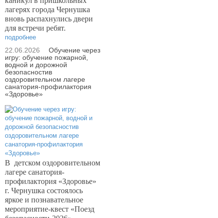
каникул в пришкольных
лагерях города Чернушка
вновь распахнулись двери
для встречи ребят.
подробнее
22.06.2026
Обучение через
игру: обучение пожарной,
водной и дорожной
безопасностив
оздоровительном лагере
санатория-профилактория
«Здоровье»
В
детском оздоровительном
лагере санатория-
профилактория «Здоровье»
г. Чернушка состоялось
яркое и познавательное
мероприятие-квест «Поезд