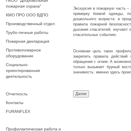
ПКОО "Добровольная
пожарная охрана"
Экскурсия в пожарную часть – 
примерку боевой одежды, п
КМО ПРО ООО ВДПО
дошкольного возраста: в проц
Производственный отдел
правила пожарной безопаснос
дыхания спасателей, изучают 
Трубо-печные работы
спасательных событиях.
Пожарная декларация
Противопожарное
Основная цель таких профила
оборудование
закрепить правила действий
обращения с огнем. А возможно
Социально-
только вызывает бурный вост
ориентированная
значимость: именно здесь проис
деятельность
Отчетность
Контакты
FURANFLEX
Профилактическая работа и