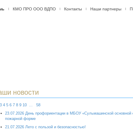
мь
КМО ПРО ООО ВДПО
Контакты
Наши партнеры
П
|
|
|
|
ДПО
оссийское
ровольное
арное
ство,
рмь
аши новости
3
4
5
6
7
8
9
10
...
58
23.07.2026 День профориентации в МБОУ «Сульмашинской основной 
пожарной форме
21.07.2026 Лето с пользой и безопасностью!