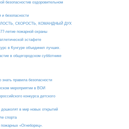
жной безопасностив оздоровительном
и и безопасности
ЕЛОСТЬ, СКОРОСТЬ, КОМАНДНЫЙ ДУХ
377-летие пожарной охраны
оатлетической эстафете
курс в Кунгуре объединил лучших.
астие в общегородском субботнике
о знать правила безопасности
еском мероприятии в ВОИ
российского конкурса детского
е дошколят в мир новых открытий
ле спорта
 пожарных «Огнеборец».