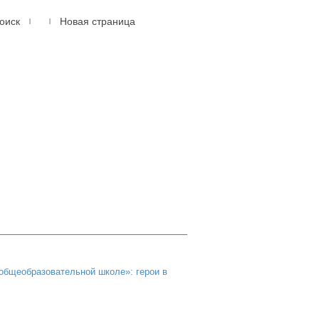
оиск
Новая страница
|
|
614105, г.Пермь, мкр.
Новые Ляды
ул. Транспортная, 6
(342) 20-77-159
общеобразовательной школе»: герои в