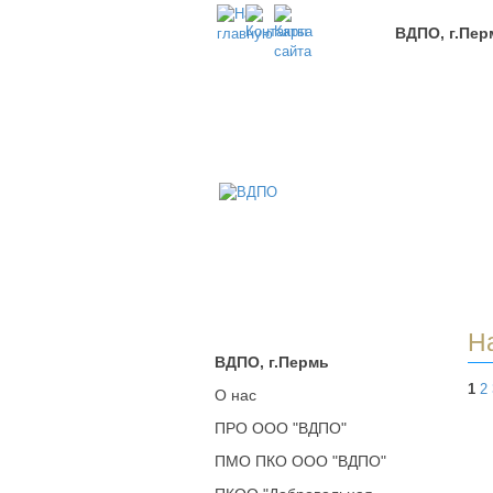
ВДПО, г.Пер
В
Всер
Доб
Пож
Обще
г.Пе
Н
ВДПО, г.Пермь
1
2
О нас
ПРО ООО "ВДПО"
ПМО ПКО ООО "ВДПО"