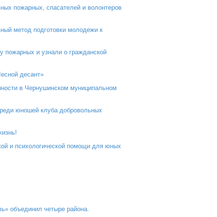
ьных пожарных, спасателей и волонтеров
вный метод подготовки молодежи к
ду пожарных и узнали о гражданской
Лесной десант»
енности в Чернушинском муниципальном
 среди юношей клуба добровольных
жизнь!
ской и психологической помощи для юных
ль» объединил четыре района.