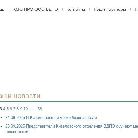
мь
КМО ПРО ООО ВДПО
Контакты
Наши партнеры
П
|
|
|
|
ДПО
оссийское
ровольное
арное
ство,
рмь
аши новости
3
4
5
6
7
8
9
10
...
58
24.09.2025 В Кизеле прошли уроки безопасности
23.09.2025 Представители Кизеловского отделения ВДПО обучают м
грамотности