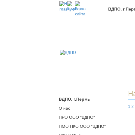
ВДПО, г.Пер
В
Всер
Доб
Пож
Обще
г.Пе
Н
ВДПО, г.Пермь
1
2
О нас
ПРО ООО "ВДПО"
ПМО ПКО ООО "ВДПО"