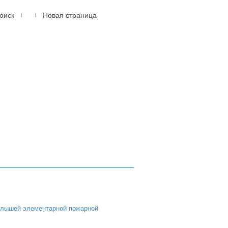
оиск
Новая страница
|
|
614105, г.Пермь, мкр.
Новые Ляды
ул. Транспортная, 6
(342) 20-77-159
алышей элементарной пожарной