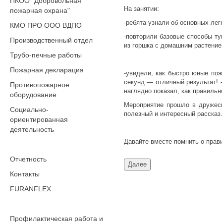
ПКОО "Добровольная
На занятии:
пожарная охрана"
-ребята узнали об основных лег
КМО ПРО ООО ВДПО
-повторили базовые способы т
Производственный отдел
из горшка с домашним растени
Трубо-печные работы
Пожарная декларация
-увидели, как быстро юные по
секунд — отличный результат! 
Противопожарное
наглядно показал, как правильн
оборудование
Мероприятие прошло в дружеск
Социально-
полезный и интересный рассказ
ориентированная
деятельность
Давайте вместе помнить о прав
Отчетность
Контакты
FURANFLEX
Профилактическая работа и