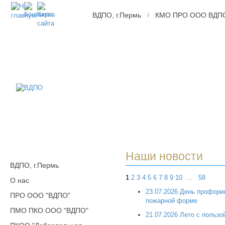
ВДПО, г.Пермь
КМО ПРО ООО ВДП
|
ВДПО
Всероссийское
Добровольное
Пожарное
Общество,
г.Пермь
Наши новости
ВДПО, г.Пермь
1
2
3
4
5
6
7
8
9
10
...
58
О нас
23.07.2026 День профори
ПРО ООО "ВДПО"
пожарной форме
ПМО ПКО ООО "ВДПО"
21.07.2026 Лето с пользо