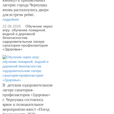
каникул в пришкольных
лагерях города Чернушка
вновь распахнулись двери
для встречи ребят.
подробнее
22.06.2026
Обучение через
игру: обучение пожарной,
водной и дорожной
безопасностив
оздоровительном лагере
санатория-профилактория
«Здоровье»
В
детском оздоровительном
лагере санатория-
профилактория «Здоровье»
г. Чернушка состоялось
яркое и познавательное
мероприятие-квест «Поезд