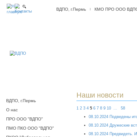
ВДПО, г.Пермь
КМО ПРО ООО ВДП
|
ВДПО
Всероссийское
Добровольное
Пожарное
Общество,
г.Пермь
Наши новости
ВДПО, г.Пермь
1
2
3
4
5
6
7
8
9
10
...
58
О нас
08.10.2024 Подведены ит
ПРО ООО "ВДПО"
08.10.2024 Дружеские вс
ПМО ПКО ООО "ВДПО"
08.10.2024 Предвидеть. И