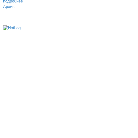
подробнее
Архив
614000, г.Пермь, ул. мкр. Новые Ляды,
Транспортная, 6
+7 (342) 20-77-159