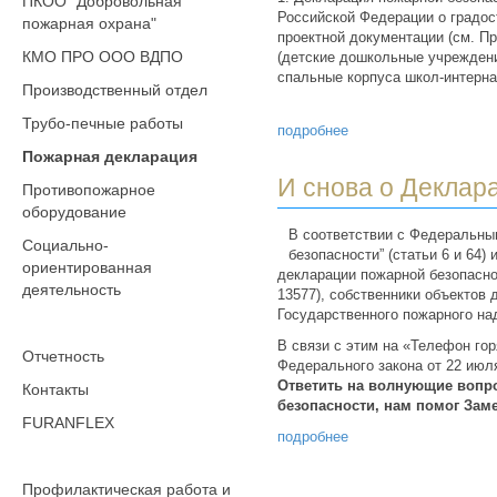
ПКОО "Добровольная
Российской Федерации о градос
пожарная охрана"
проектной документации (см. П
КМО ПРО ООО ВДПО
(детские дошкольные учреждени
спальные корпуса школ-интерна
Производственный отдел
Трубо-печные работы
подробнее
Пожарная декларация
И снова о Деклар
Противопожарное
оборудование
В соответствии с Федеральным
Социально-
безопасности” (статьи 6 и 64
ориентированная
декларации пожарной безопасно
деятельность
13577), собственники объектов 
Государственного пожарного на
В связи с этим на «Телефон го
Отчетность
Федерального закона от 22 июля
Ответить на волнующие вопр
Контакты
безопасности, нам помог Зам
FURANFLEX
подробнее
Профилактическая работа и