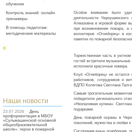
обучение
Контроль знаний: онлайн
Особое внимание было уделе
деятельности Чернушинского 
тренажеры
Алмазовна в игровой форме вы
В помощь педагогам:
при возникновении пожара, а
методические материалы
волонтеров «Огнеборец» в к
памятки по пожарной безопасно
Торжественная часть в уютном
гостей встретили музыкальные
исполнили красочные номера.
Клуб «Огнеборец» не остался 
работников, сотрудников и в
ВДПО Колегова Светлана Талгат
Самым трогательным моментом 
победители регионального этап
Наши новости
«Неопалимая купина». Светлан
подарками.
23.07.2026
День
профориентации в МБОУ
День пожарной охраны в Черн
«Сульмашинской основной
поколений, мужества и любви к
общеобразовательной
школе»: герои в пожарной
Состязания юных огнеборцев, т