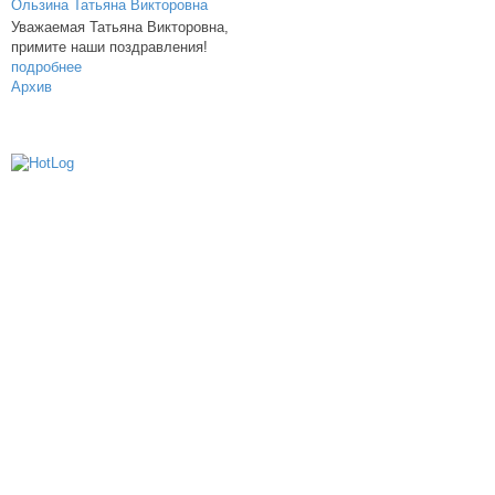
Уважаемая Татьяна Викторовна,
примите наши поздравления!
подробнее
Архив
614000, г.Пермь, ул. мкр. Новые Ляды,
Транспортная, 6
+7 (342) 20-77-159