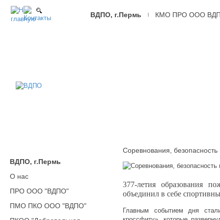
ВДПО, г.Пермь
КМО ПРО ООО ВД
|
ВДПО
Всероссийское
Добровольное
Пожарное
Общество,
г.Пермь
Соревнования, безопасность 
ВДПО, г.Пермь
О нас
377-летия образования п
ПРО ООО "ВДПО"
объединил в себе спортивны
ПМО ПКО ООО "ВДПО"
Главным событием дня стал
кроссфиту», которые разверну