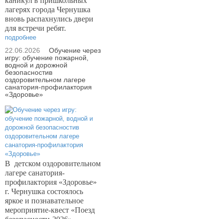
каникул в пришкольных
лагерях города Чернушка
вновь распахнулись двери
для встречи ребят.
подробнее
22.06.2026
Обучение через
игру: обучение пожарной,
водной и дорожной
безопасностив
оздоровительном лагере
санатория-профилактория
«Здоровье»
В
детском оздоровительном
лагере санатория-
профилактория «Здоровье»
г. Чернушка состоялось
яркое и познавательное
мероприятие-квест «Поезд