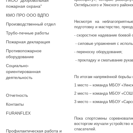
ПКОО "Добровольная
Октябрьского и Уинского районо
пожарная охрана"
КМО ПРО ООО ВДПО
Несмотря на неблагоприятны
Производственный отдел
подготовку и мастерство, прео
Трубо-печные работы
- скоростное надевание боевой
Пожарная декларация
- силовые упражнения с исполь
Противопожарное
- переноску оборудования;
оборудование
- прокладку и сматывание рука
Социально-
ориентированная
По итогам напряжённой борьбы
деятельность
1 место – команда МБОУ «Уинс
2 место – команда МБОУ «СОШ 
Отчетность
3 место – команда МБОУ «Сарс
Контакты
FURANFLEX
Пока спортсмены соревновали
восторгом изучали устройство 
спасателей.
Профилактическая работа и