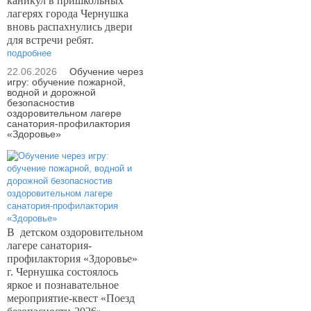
каникул в пришкольных
лагерях города Чернушка
вновь распахнулись двери
для встречи ребят.
подробнее
22.06.2026
Обучение через
игру: обучение пожарной,
водной и дорожной
безопасностив
оздоровительном лагере
санатория-профилактория
«Здоровье»
В
детском оздоровительном
лагере санатория-
профилактория «Здоровье»
г. Чернушка состоялось
яркое и познавательное
мероприятие-квест «Поезд