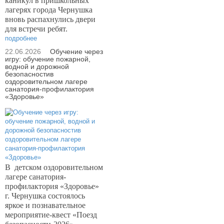
каникул в пришкольных
лагерях города Чернушка
вновь распахнулись двери
для встречи ребят.
подробнее
22.06.2026
Обучение через
игру: обучение пожарной,
водной и дорожной
безопасностив
оздоровительном лагере
санатория-профилактория
«Здоровье»
В
детском оздоровительном
лагере санатория-
профилактория «Здоровье»
г. Чернушка состоялось
яркое и познавательное
мероприятие-квест «Поезд