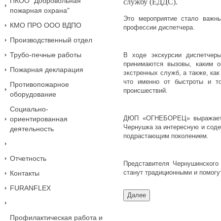
ПКОО "Добровольная
службу (ЕДДС).
пожарная охрана"
Это мероприятие стало важны
КМО ПРО ООО ВДПО
профессии диспетчера.
Производственный отдел
Трубо-печные работы
В ходе экскурсии диспетчер
принимаются вызовы, каким о
Пожарная декларация
экстренных служб, а также, ка
что именно от быстроты и т
Противопожарное
происшествий.
оборудование
Социально-
ДЮП «ОГНЕБОРЕЦ» выражает 
ориентированная
Чернушка за интересную и соде
деятельность
подрастающим поколением.
Отчетность
Представителя Чернушинского
станут традиционными и помог
Контакты
FURANFLEX
Профилактическая работа и