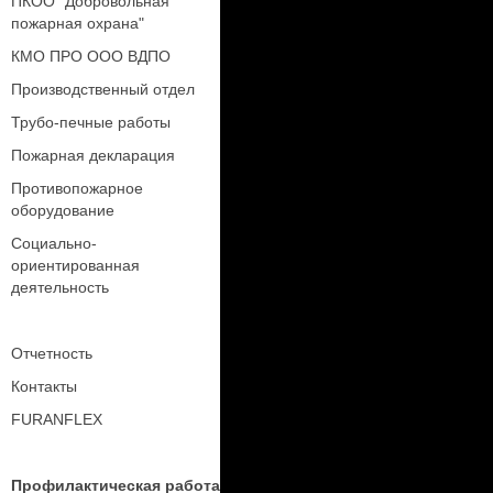
ПКОО "Добровольная
пожарная охрана"
КМО ПРО ООО ВДПО
Производственный отдел
Трубо-печные работы
Пожарная декларация
Противопожарное
оборудование
Социально-
ориентированная
деятельность
Отчетность
Контакты
FURANFLEX
Профилактическая работа