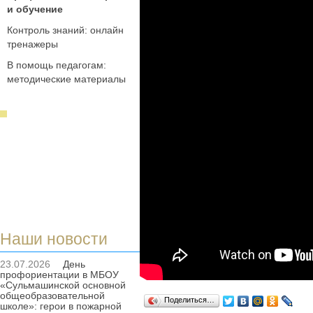
и обучение
Контроль знаний: онлайн
тренажеры
В помощь педагогам:
методические материалы
Наши новости
23.07.2026
День
профориентации в МБОУ
«Сульмашинской основной
общеобразовательной
Поделиться…
школе»: герои в пожарной