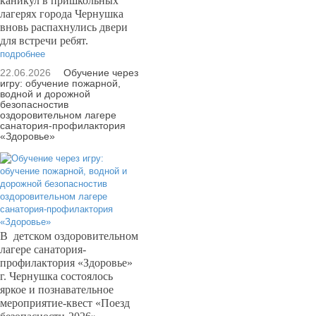
каникул в пришкольных
лагерях города Чернушка
вновь распахнулись двери
для встречи ребят.
подробнее
22.06.2026
Обучение через
игру: обучение пожарной,
водной и дорожной
безопасностив
оздоровительном лагере
санатория-профилактория
«Здоровье»
В
детском оздоровительном
лагере санатория-
профилактория «Здоровье»
г. Чернушка состоялось
яркое и познавательное
мероприятие-квест «Поезд