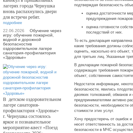
каникул в пришкольных
подтверждая безопасность объе
лагерях города Чернушка
вновь распахнулись двери
оценка достаточности ме
для встречи ребят.
предупреждения пожаров 
подробнее
оценка готовности собст
22.06.2026
Обучение через
последствий от них.
игру: обучение пожарной,
водной и дорожной
То есть декларация направлена 
безопасностив
какие требования должны соблю
оздоровительном лагере
оценить, насколько его объект,
санатория-профилактория
для третьих лиц. Указанные тре
«Здоровье»
В декларации пожарной безопас
содержащих требования пожарно
объект; собственник самостоят
Недостаток информации, некото
безопасности, явились плодотв
двояких толкований, обманов и
В
детском оздоровительном
предпринимателями активно рас
лагере санатория-
безопасности, необходимости о
профилактория «Здоровье»
стоимости этих услуг.
г. Чернушка состоялось
Хочу предостеречь от ошибок и
яркое и познавательное
несет ответственность за дост
мероприятие-квест «Поезд
безопасности в МЧС осуществл