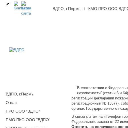
ВДПО, г.Пермь
КМО ПРО ООО ВДП
|
ВДПО
Всероссийское
Добровольное
Пожарное
Общество,
г.Пермь
В соответствии с Федеральн
безопасности” (статьи 6 и 
ВДПО, г.Пермь
регистрации декларации пожарно
О нас
регистрационный № 13577), собс
органах Государственного пожа
ПРО ООО "ВДПО"
В связи с этим на «Телефон го
ПМО ПКО ООО "ВДПО"
Федерального закона от 22 июля
Ответить на волнующие вопр