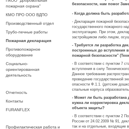
ПКОО "Добровольная
безопасности, нам помог Зам
пожарная охрана"
- Когда должна быть разрабо
КМО ПРО ООО ВДПО
- Декларация пожарной безопас
Производственный отдел
государственного пожарного на
Трубо-печные работы
эксплуатацию. При этом, декла
застройщиком либо лицом, осуще
Пожарная декларация
- Требуется ли разработка д
Противопожарное
построенных до вступления в
оборудование
пожарной безопасности" (Тех
Социально-
- В соответствии с пунктом 7 
вступления в силу Техническог
ориентированная
Данное требование распростран
деятельность
проведение государственной эк
опасности Ф.1.1. (детские дош
спальные корпуса образователь
Отчетность
- Может ли быть разработана
Контакты
нужна ли корректировка декл
объекта защиты?
FURANFLEX
- В соответствии с пунктом 2 
России от 24.02.2009 № 91, де
так и на отдельные, входящие в
Профилактическая работа и