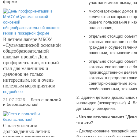
форме
участке и имеет выход н
многоквартирных домов в
количество которых не п
общего пользования и ка
пользования;
отдельно стоящих объект
В летнем лагере МБОУ
которых составляет не б
«Сульмашинской основной
граждан и осуществления
общеобразовательной
опасными, технически с
школы» прошёл День
отдельно стоящих объект
профориентации, который
которых составляет не б
стал для мальчишек и
производственной деятел
девчонок не только
которых в пределах гран
интересным, но и очень
санитарно-защитные зоны
полезным мероприятием.
особо опасными, техниче
подробнее
2. Зданий детских дошкольных 
21.07.2026
Лето с пользой
инвалидов (неквартирные). 4. Б
и безопасностью!
детских учреждений.
- Что же все-таки значит "Де
что это?
С наступлением
долгожданных летних
- Декларирование пожарной без
безопасности за собственникам