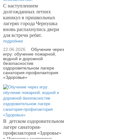
С наступлением
долгожданных летних
каникул в пришкольных
лагерях города Чернушка
вновь распахнулись двери
для встречи ребят.
подробнее
22.06.2026
Обучение через
игру: обучение пожарной,
водной и дорожной
безопасностив
оздоровительном лагере
санатория-профилактория
«Здоровье»
В
детском оздоровительном
лагере санатория-
профилактория «Здоровье»
г. Чернушка состоялось