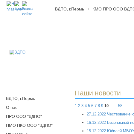
ВДПО, г.Пермь
КМО ПРО ООО ВДП
|
ВДПО
Всероссийское
Добровольное
Пожарное
Общество,
г.Пермь
Наши новости
ВДПО, г.Пермь
1
2
3
4
5
6
7
8
9
10
...
58
О нас
27.12.2022 Чествование 
ПРО ООО "ВДПО"
16.12.2022 Безопасный н
ПМО ПКО ООО "ВДПО"
15.12.2022 Юбилей МБОУ