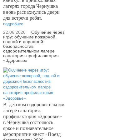
каникул в пришкольных
лагерях города Чернушка
вновь распахнулись двери
для встречи ребят.
подробнее
22.06.2026
Обучение через
игру: обучение пожарной,
водной и дорожной
безопасностив
оздоровительном лагере
санатория-профилактория
«Здоровье»
В
детском оздоровительном
лагере санатория-
профилактория «Здоровье»
г. Чернушка состоялось
яркое и познавательное
мероприятие-квест «Поезд