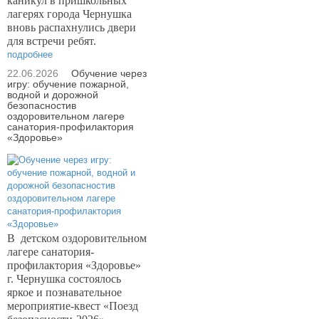
каникул в пришкольных
лагерях города Чернушка
вновь распахнулись двери
для встречи ребят.
подробнее
22.06.2026
Обучение через
игру: обучение пожарной,
водной и дорожной
безопасностив
оздоровительном лагере
санатория-профилактория
«Здоровье»
В
детском оздоровительном
лагере санатория-
профилактория «Здоровье»
г. Чернушка состоялось
яркое и познавательное
мероприятие-квест «Поезд