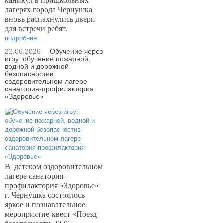
каникул в пришкольных
лагерях города Чернушка
вновь распахнулись двери
для встречи ребят.
подробнее
22.06.2026
Обучение через
игру: обучение пожарной,
водной и дорожной
безопасностив
оздоровительном лагере
санатория-профилактория
«Здоровье»
В
детском оздоровительном
лагере санатория-
профилактория «Здоровье»
г. Чернушка состоялось
яркое и познавательное
мероприятие-квест «Поезд