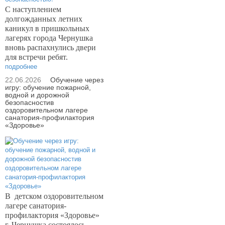
С наступлением
долгожданных летних
каникул в пришкольных
лагерях города Чернушка
вновь распахнулись двери
для встречи ребят.
подробнее
22.06.2026
Обучение через
игру: обучение пожарной,
водной и дорожной
безопасностив
оздоровительном лагере
санатория-профилактория
«Здоровье»
В
детском оздоровительном
лагере санатория-
профилактория «Здоровье»
г. Чернушка состоялось