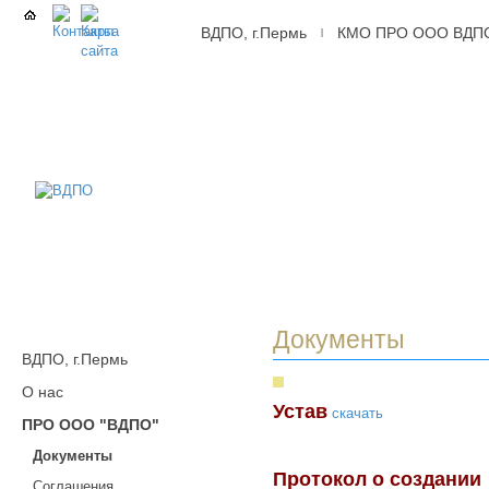
ВДПО, г.Пермь
КМО ПРО ООО ВДП
|
ВДПО
Всероссийское
Добровольное
Пожарное
Общество,
г.Пермь
Документы
ВДПО, г.Пермь
О нас
Устав
скачать
ПРО ООО "ВДПО"
Документы
Протокол о создании
Соглашения