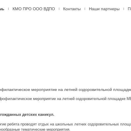
мь
КМО ПРО ООО ВДПО
Контакты
Наши партнеры
П
|
|
|
|
ДПО
оссийское
ровольное
арное
ство,
рмь
офилактическое мероприятие на летней оздоровительной площа
гожданных детских каникул.
гие ребята проводят отдых на школьных летних оздоровительных площа
нообразные тематические мероприятия.