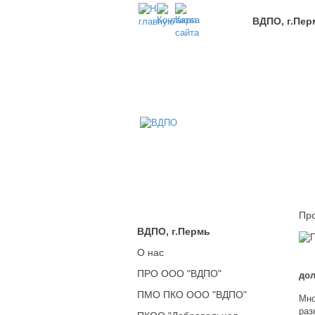
ВДПО, г.Пер
В
Всер
Доб
Пож
Обще
г.Пе
Пр
ВДПО, г.Пермь
О нас
ПРО ООО "ВДПО"
дол
ПМО ПКО ООО "ВДПО"
Мно
раз