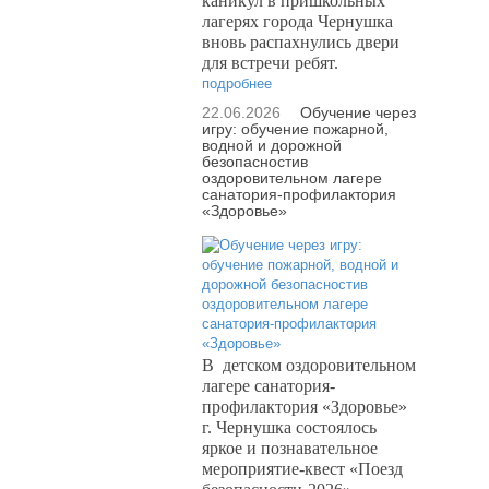
каникул в пришкольных
лагерях города Чернушка
вновь распахнулись двери
для встречи ребят.
подробнее
22.06.2026
Обучение через
игру: обучение пожарной,
водной и дорожной
безопасностив
оздоровительном лагере
санатория-профилактория
«Здоровье»
В
детском оздоровительном
лагере санатория-
профилактория «Здоровье»
г. Чернушка состоялось
яркое и познавательное
мероприятие-квест «Поезд