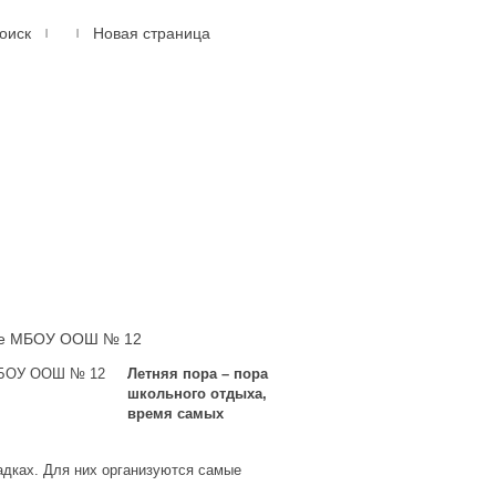
оиск
Новая страница
|
|
614105, г.Пермь, мкр.
Новые Ляды
ул. Транспортная, 6
(342) 20-77-159
дке МБОУ ООШ № 12
Летняя пора – пора
школьного отдыха,
время самых
дках. Для них организуются самые