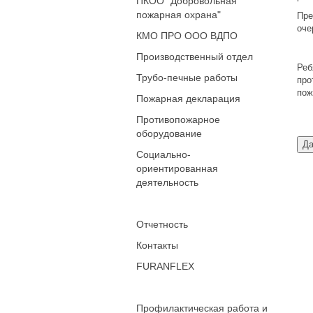
ПКОО "Добровольная
пожарная охрана"
Пре
оче
КМО ПРО ООО ВДПО
Производственный отдел
Реб
Трубо-печные работы
про
пож
Пожарная декларация
Противопожарное
оборудование
Социально-
ориентированная
деятельность
Отчетность
Контакты
FURANFLEX
Профилактическая работа и