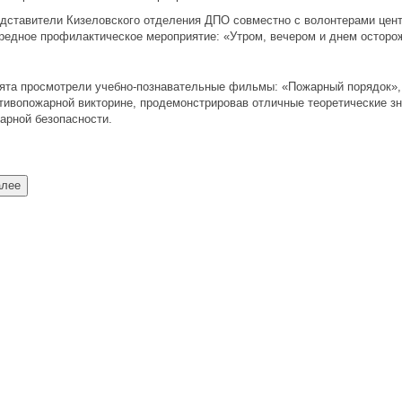
дставители Кизеловского отделения ДПО совместно с волонтерами цен
редное профилактическое мероприятие: «Утром, вечером и днем осторож
ята просмотрели учебно-познавательные фильмы: «Пожарный порядок», 
тивопожарной викторине, продемонстрировав отличные теоретические зн
арной безопасности.