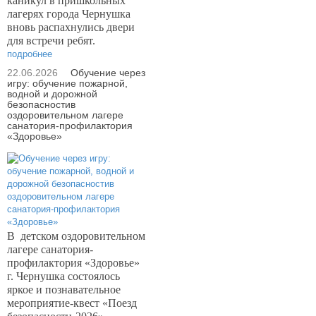
каникул в пришкольных
лагерях города Чернушка
вновь распахнулись двери
для встречи ребят.
подробнее
22.06.2026
Обучение через
игру: обучение пожарной,
водной и дорожной
безопасностив
оздоровительном лагере
санатория-профилактория
«Здоровье»
В
детском оздоровительном
лагере санатория-
профилактория «Здоровье»
г. Чернушка состоялось
яркое и познавательное
мероприятие-квест «Поезд